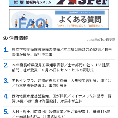
注目情報
2026年8月07日更新
1.
県立学校関係施設設備の整備／本年度は繰越含め52億／校舎
整備が最多、設計や工事
2.
26年度長崎県優秀工事知事表彰／土木部門18社２ＪＶ 建築
部門１社が受賞／８月25日にセントヒルで表彰式
3.
老朽インフラ、建物耐震など課題／大規模災害対策、道半ば
／熊本地震等踏まえ、事前対策を
4.
西海地区水産基盤整備、国が採択／マイナス３㍍岸壁等、概
算34億／初年度は測量設計、対馬市が主体
5.
大村・鈴田川広域河川改修事業／県が新規着手、概算116億
／計画延長5.8㌔、河道拡幅など