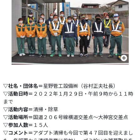
▽社名・団体名＝
星野管工設備㈱（谷村正夫社長）
▽活動日時＝
２０２２年１月２９日・午前９時から１１時
まで
▽活動内容＝
清掃・除草
▽活動場所＝
国道２０６号線横道交差点～大神宮交差点
▽参加人数＝
１５人
▽コメント＝
アダプト清掃も今回で第４７回目を迎えまし