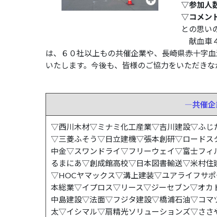
▽参加人
▽コメン
との思い
献血車４
は、６０社以上もの共催企業や、長崎県赤十字血
いたします。今後も、皆様のご協力をいただきな
―共催企
▽西川木材▽ミナミ化工産業▽吉川建設▽ふじ
▽三菱ふそう▽日立建機▽張本創研▽ロードスタ
中金▽スワンドライ▽フリーウェイ▽富士フィ
るまにあ▽創成館高校▽日本図書輸送▽米村住
▽HOCヤマックス▽溝上建装▽ユアライフサ
本総業▽イプロス▽リース▽ジーセブン▽オカ
中島建設▽法面▽フジタ建設▽橋浦石油▽コマ
太▽イシマル▽扇精光ソリューションズ▽ささ