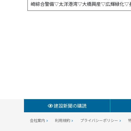
崎綜合警備▽太洋港湾▽大橋興産▽広輝緑化▽
建設新聞の購読
会社案内
利用規約
プライバシーポリシー