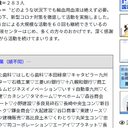
数＝
２８３人
ト＝
〝どのような状況下でも輸血用血液は絶えず必要〟
の下、新型コロナ対策を徹底して活動を実施しました。
台による大規模な活動を６０回も継続できているの
液センターはじめ、多くの方々のおかげです。深く感謝
がら活動を続けてまいります。
業（順不同）―
た歯科▽はしむら歯科▽本田緑泉▽キャタピラー九州
ー▽石橋工業▽三菱UFJ銀行▽十八親和銀行▽商工
ルムビジネスイノベーション▽いすゞ自動車九州▽く
建▽カネシン▽タマホーム▽ヤベホーム▽森谷商会
ポート▽小野建設▽多良見砕石▽長崎中央生コン▽新日
トク▽鎌金商会▽大起建設▽谷口商事▽東建リース▽
ツ建機販売▽高比良土木▽くわとり▽丸栄生コン▽忠
や▽司コーポレーション▽エーアイ▽プラネット▽長