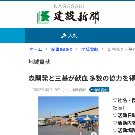
入札
ホーム
記事INDEX
地域貢献
森開発と三基が
地域貢献
森開発と三基が献血 多数の協力を得
2022年03月19日（土）
地域貢献
地域貢献
▽社名・
社長）
▽活動日
▽活動内
▽活動場