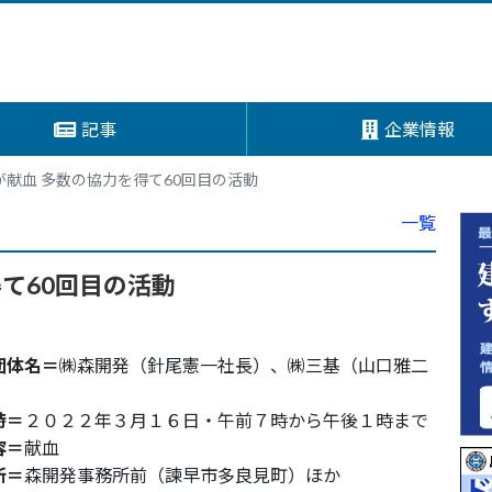
記事
企業情報
献血 多数の協力を得て60回目の活動
一覧
て60回目の活動
団体名＝
㈱森開発（針尾憲一社長）、㈱三基（山口雅二
時＝
２０２２年３月１６日・午前７時から午後１時まで
容＝
献血
所＝
森開発事務所前（諫早市多良見町）ほか