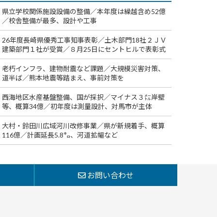
県立学校関係施設設備の整備／本年度は繰越含め52億
／校舎整備が最多、設計や工事
26年度長崎県優秀工事知事表彰／土木部門18社２ＪＶ
建築部門１社が受賞／８月25日にセントヒルで表彰式
老朽インフラ、建物耐震など課題／大規模災害対策、
道半ば／熊本地震等踏まえ、事前対策を
西海地区水産基盤整備、国が採択／マイナス３㍍岸壁
等、概算34億／初年度は測量設計、対馬市が主体
大村・鈴田川広域河川改修事業／県が新規着手、概算
116億／計画延長5.8㌔、河道拡幅など
お問い合わせ