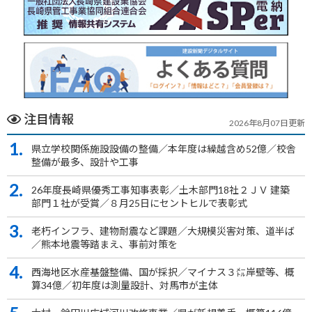
注目情報
2026年8月07日更新
1.
県立学校関係施設設備の整備／本年度は繰越含め52億／校舎
整備が最多、設計や工事
2.
26年度長崎県優秀工事知事表彰／土木部門18社２ＪＶ 建築
部門１社が受賞／８月25日にセントヒルで表彰式
3.
老朽インフラ、建物耐震など課題／大規模災害対策、道半ば
／熊本地震等踏まえ、事前対策を
4.
西海地区水産基盤整備、国が採択／マイナス３㍍岸壁等、概
算34億／初年度は測量設計、対馬市が主体