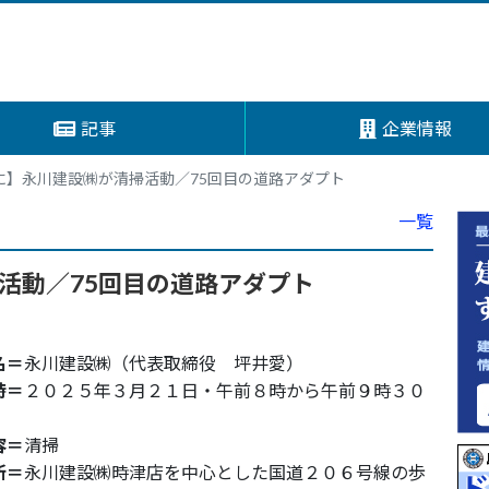
記事
企業情報
に】永川建設㈱が清掃活動／75回目の道路アダプト
一覧
活動／75回目の道路アダプト
名＝
永川建設㈱（代表取締役 坪井愛）
時＝
２０２５年３月２１日・午前８時から午前９時３０
容＝
清掃
所＝
永川建設㈱時津店を中心とした国道２０６号線の歩