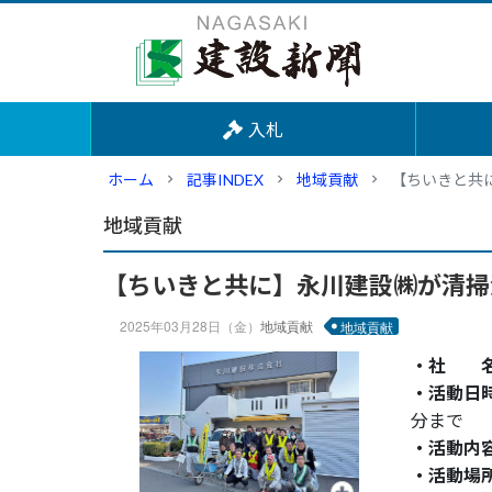
入札
ホーム
記事INDEX
地域貢献
【ちいきと共
地域貢献
【ちいきと共に】永川建設㈱が清掃
2025年03月28日（金）
地域貢献
地域貢献
・社 
・活動日
分まで
・活動内
・活動場