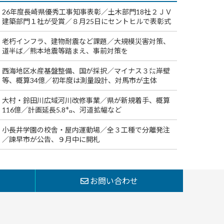
26年度長崎県優秀工事知事表彰／土木部門18社２ＪＶ
建築部門１社が受賞／８月25日にセントヒルで表彰式
老朽インフラ、建物耐震など課題／大規模災害対策、
道半ば／熊本地震等踏まえ、事前対策を
西海地区水産基盤整備、国が採択／マイナス３㍍岸壁
等、概算34億／初年度は測量設計、対馬市が主体
大村・鈴田川広域河川改修事業／県が新規着手、概算
116億／計画延長5.8㌔、河道拡幅など
小長井学園の校舎・屋内運動場／全３工種で分離発注
／諫早市が公告、９月中に開札
お問い合わせ